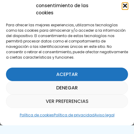
consentimiento de las
cookies
Para ofrecer las mejores experiencias, utilizamos tecnologías
como las cookies para almacenar y/o acceder a la información
del dispositivo. El consentimiento de estas tecnologías nos
permitirá procesar datos como el comportamiento de
Suscríbete a nuestra Newsletter
navegación o las identificaciones únicas en este sitio. No
consentir o retirar el consentimiento, puede afectar negativamente
a ciertas características y funciones.
SUSCRÍBETE AQUÍ
ACEPTAR
DENEGAR
VER PREFERENCIAS
Asistente Parquepedia
Política de cookies
Política de privacidad
Aviso legal
Aviso legal