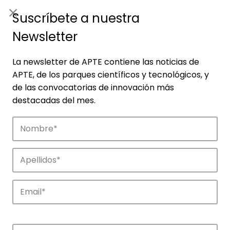
ES
|
ENG
Suscríbete a nuestra
Newsletter
La newsletter de APTE contiene las noticias de
APTE, de los parques científicos y tecnológicos, y
de las convocatorias de innovación más
destacadas del mes.
Empresas
Descubre las empresas que impulsan la
innovación en los parques de APTE.