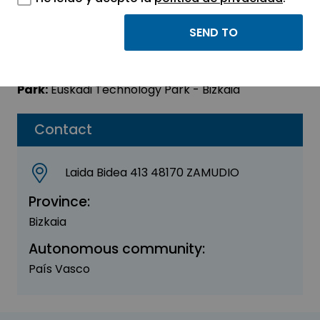
BELA LABS
Sector:
ENERGY - ENVIRONMENT
Park:
Euskadi Technology Park - Bizkaia
Contact
Laida Bidea 413 48170 ZAMUDIO
Province:
Bizkaia
Autonomous community:
País Vasco