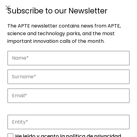
ES
|
ENG
Subscribe to our Newsletter
The APTE newsletter contains news from APTE,
science and technology parks, and the most
important innovation calls of the month.
Companies
Discover the companies that drive
innovation in APTE’s parks.
He leído y acepto la
política de privacidad
.