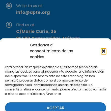
Write to us at
info@apte.org
Find us at
C/Marie Curie, 35
29590 Campanillas, Málaga
Gestionar el
consentimiento de las
cookies
Para ofrecer las mejores experiencias, utilizamos tecnologías
como las cookies para almacenar y/o acceder a la información
del dispositivo. El consentimiento de estas tecnologías nos
Subscribe to our Newsletter
permitirá procesar datos como el comportamiento de
navegación o las identificaciones únicas en este sitio. No
consentir o retirar el consentimiento, puede afectar negativamente
SUBSCRIBE HERE
a ciertas características y funciones.
ACEPTAR