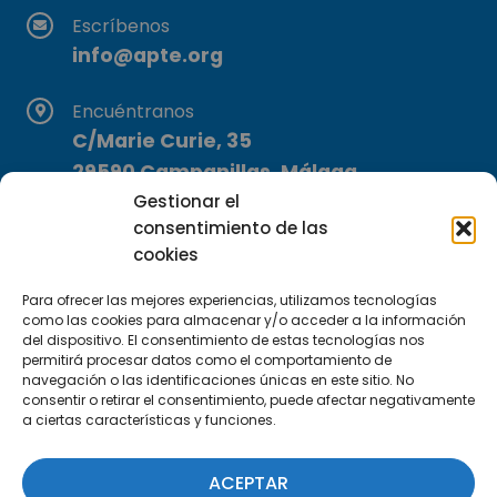
Escríbenos
info@apte.org
Encuéntranos
C/Marie Curie, 35
29590 Campanillas, Málaga
Gestionar el
consentimiento de las
cookies
Para ofrecer las mejores experiencias, utilizamos tecnologías
como las cookies para almacenar y/o acceder a la información
del dispositivo. El consentimiento de estas tecnologías nos
Suscríbete a nuestra Newsletter
permitirá procesar datos como el comportamiento de
navegación o las identificaciones únicas en este sitio. No
consentir o retirar el consentimiento, puede afectar negativamente
SUSCRÍBETE AQUÍ
a ciertas características y funciones.
ACEPTAR