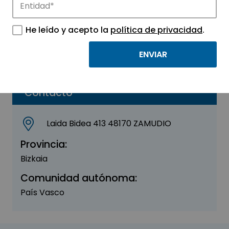
BELA LABS
He leído y acepto la
política de privacidad
.
Sector:
ENERGÍA - MEDIO AMBIENTE
Parque:
Parque Tecnológico de Euskadi – Bizkaia
Contacto
Laida Bidea 413 48170 ZAMUDIO
Provincia:
Bizkaia
Comunidad autónoma:
País Vasco