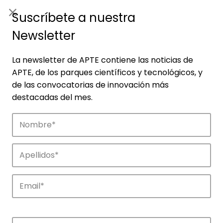
ES
|
ENG
Suscríbete a nuestra
Newsletter
La newsletter de APTE contiene las noticias de
APTE, de los parques científicos y tecnológicos, y
de las convocatorias de innovación más
destacadas del mes.
Empresas
Descubre las empresas que impulsan la
innovación en los parques de APTE.