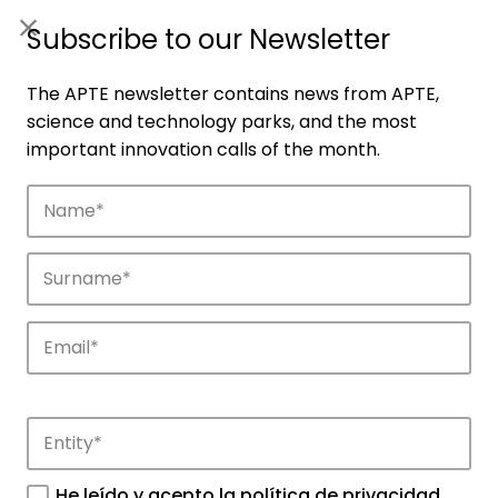
ES
|
ENG
Subscribe to our Newsletter
The APTE newsletter contains news from APTE,
science and technology parks, and the most
important innovation calls of the month.
Companies
Discover the companies that drive
innovation in APTE’s parks.
He leído y acepto la
política de privacidad
.