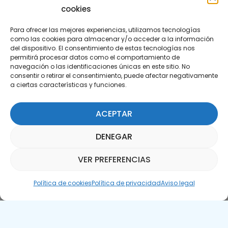
cookies
Para ofrecer las mejores experiencias, utilizamos tecnologías
como las cookies para almacenar y/o acceder a la información
del dispositivo. El consentimiento de estas tecnologías nos
permitirá procesar datos como el comportamiento de
Suscríbete a nuestra Newsletter
navegación o las identificaciones únicas en este sitio. No
consentir o retirar el consentimiento, puede afectar negativamente
a ciertas características y funciones.
SUSCRÍBETE AQUÍ
ACEPTAR
DENEGAR
VER PREFERENCIAS
Asistente Parquepedia
Política de cookies
Política de privacidad
Aviso legal
Aviso legal
Política de cookies