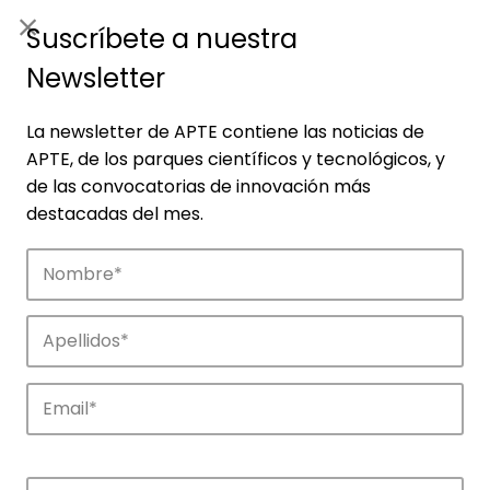
ES
|
ENG
Suscríbete a nuestra
Newsletter
La newsletter de APTE contiene las noticias de
APTE, de los parques científicos y tecnológicos, y
de las convocatorias de innovación más
destacadas del mes.
Empresas
Descubre las empresas que impulsan la
innovación en los parques de APTE.