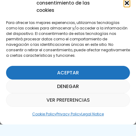
consentimiento de las
cookies
Para ofrecer las mejores experiencias, utilizamos tecnologías
como las cookies para almacenar y/o acceder a la información
del dispositivo. El consentimiento de estas tecnologías nos
permitirá procesar datos como el comportamiento de
Subscribe to our Newsletter
navegación o las identificaciones únicas en este sitio. No
consentir o retirar el consentimiento, puede afectar negativamente
a ciertas características y funciones.
SUBSCRIBE HERE
ACEPTAR
DENEGAR
VER PREFERENCIAS
Parquepedia Assistant
Cookie Policy
Privacy Policy
Legal Notice
Legal Notice
Cookie Policy