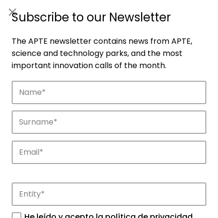
ES
|
ENG
Subscribe to our Newsletter
The APTE newsletter contains news from APTE,
science and technology parks, and the most
important innovation calls of the month.
Companies
Discover the companies that drive
innovation in APTE’s parks.
He leído y acepto la
política de privacidad
.