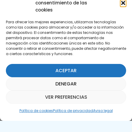
consentimiento de las
cookies
Para ofrecer las mejores experiencias, utilizamos tecnologías
como las cookies para almacenar y/o acceder a la información
del dispositivo. El consentimiento de estas tecnologías nos
permitirá procesar datos como el comportamiento de
Suscríbete a nuestra Newsletter
navegación o las identificaciones únicas en este sitio. No
consentir o retirar el consentimiento, puede afectar negativamente
a ciertas características y funciones.
SUSCRÍBETE AQUÍ
ACEPTAR
DENEGAR
VER PREFERENCIAS
Asistente Parquepedia
Política de cookies
Política de privacidad
Aviso legal
Aviso legal
Política de cookies