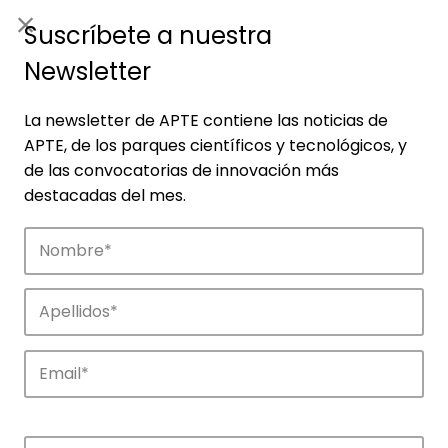
ES
|
ENG
Suscríbete a nuestra
Newsletter
La newsletter de APTE contiene las noticias de
APTE, de los parques científicos y tecnológicos, y
de las convocatorias de innovación más
destacadas del mes.
Empresas
Descubre las empresas que impulsan la
innovación en los parques de APTE.