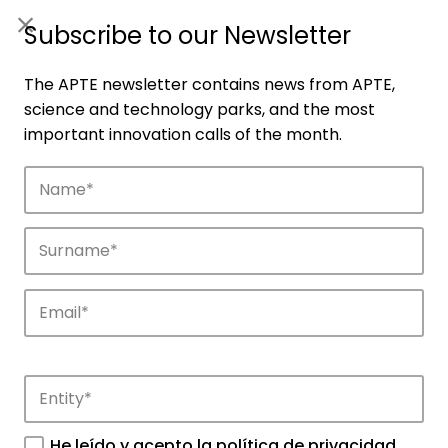
ES
|
ENG
Subscribe to our Newsletter
The APTE newsletter contains news from APTE,
science and technology parks, and the most
important innovation calls of the month.
Companies
Discover the companies that drive
innovation in APTE’s parks.
He leído y acepto la
política de privacidad
.