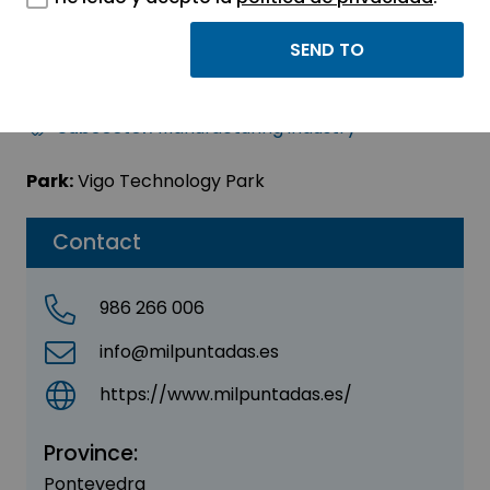
DAR MIL PUNTADAS SL
Sector:
INDUSTRIAL
Subsector:
Manufacturing industry
Park:
Vigo Technology Park
Contact
986 266 006
info@milpuntadas.es
https://www.milpuntadas.es/
Province:
Pontevedra