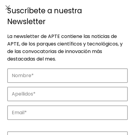
ES
|
ENG
Suscríbete a nuestra
Newsletter
La newsletter de APTE contiene las noticias de
APTE, de los parques científicos y tecnológicos, y
de las convocatorias de innovación más
destacadas del mes.
Empresas
Descubre las empresas que impulsan la
innovación en los parques de APTE.