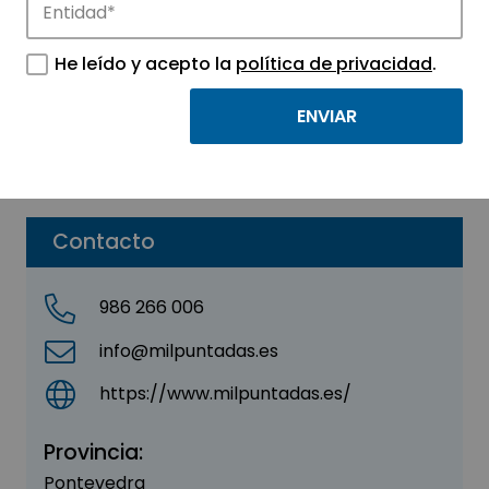
DAR MIL PUNTADAS SL
He leído y acepto la
política de privacidad
.
Sector:
INDUSTRIAL
Subsector:
Industria Manufacturera
Parque:
Parque Tecnológico de Vigo
Contacto
986 266 006
info@milpuntadas.es
https://www.milpuntadas.es/
Provincia:
Pontevedra