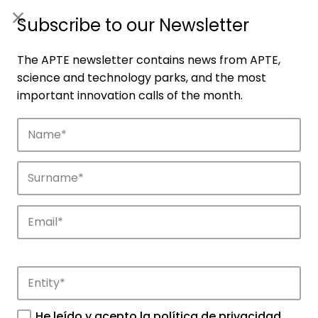
ES
|
ENG
Subscribe to our Newsletter
The APTE newsletter contains news from APTE,
science and technology parks, and the most
important innovation calls of the month.
Companies
Discover the companies that drive
innovation in APTE’s parks.
He leído y acepto la
política de privacidad
.