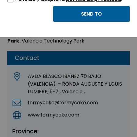
FORMYCAKE SL
Sector:
OTHER
Park:
València Technology Park
Contact
AVDA BLASCO IBAÑEZ 70 BAJO
(VALENCIA). – RONDA AUGUSTE Y LOUIS
LUMIERE, 5-7 , Valencia ,
formycake@formycake.com
www.formycake.com
Province: