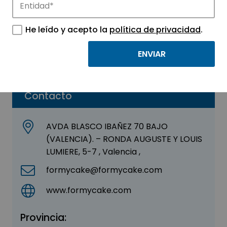
FORMYCAKE SL
He leído y acepto la
política de privacidad
.
Sector:
OTROS
Parque:
València Parc Tecnològic
Contacto
AVDA BLASCO IBAÑEZ 70 BAJO
(VALENCIA). – RONDA AUGUSTE Y LOUIS
LUMIERE, 5-7 , Valencia ,
formycake@formycake.com
www.formycake.com
Provincia: