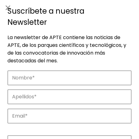
ES
|
ENG
Suscríbete a nuestra
Newsletter
La newsletter de APTE contiene las noticias de
APTE, de los parques científicos y tecnológicos, y
de las convocatorias de innovación más
destacadas del mes.
Empresas
Descubre las empresas que impulsan la
innovación en los parques de APTE.