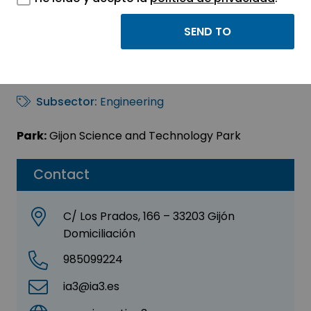
IA3, S. L.
Sector:
ENGINEERING, CONSULTING AND
CONSULTANCY
Subsector:
Engineering
Park:
Gijon Science and Technology Park
Contact
C/ Los Prados, 166 – 33203 Gijón
Domiciliación
985099224
ia3@ia3.es