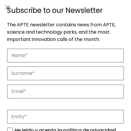
ES
|
ENG
Subscribe to our Newsletter
The APTE newsletter contains news from APTE,
science and technology parks, and the most
important innovation calls of the month.
Companies
Discover the companies that drive
innovation in APTE’s parks.
He leído y acepto la
política de privacidad
.