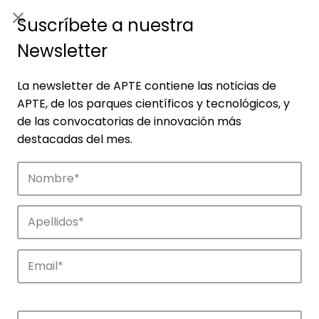
ES
|
ENG
Suscríbete a nuestra
Newsletter
La newsletter de APTE contiene las noticias de
APTE, de los parques científicos y tecnológicos, y
de las convocatorias de innovación más
destacadas del mes.
Empresas
Descubre las empresas que impulsan la
innovación en los parques de APTE.