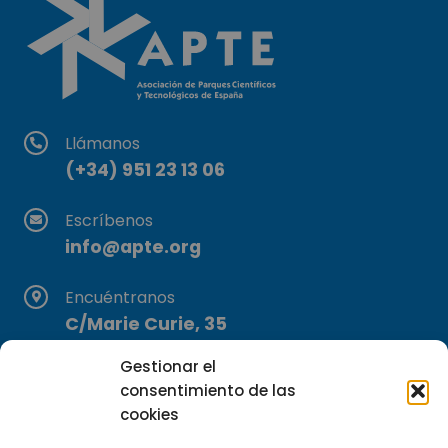
Llámanos
(+34) 951 23 13 06
Escríbenos
info@apte.org
Encuéntranos
C/Marie Curie, 35
29590 Campanillas, Málaga
Gestionar el
consentimiento de las
cookies