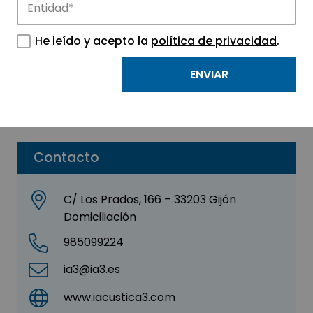
IA3, S. L.
He leído y acepto la
política de privacidad
.
Sector:
INGENIERIA, CONSULTORIA Y ASESORIA
Subsector:
Ingeniería
Parque:
Parque Científico Tecnológico de Gijón
Contacto
C/ Los Prados, 166 – 33203 Gijón
Domiciliación
985099224
ia3@ia3.es
www.iacustica3.com