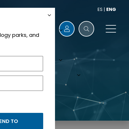
ES
|
ENG
logy parks, and