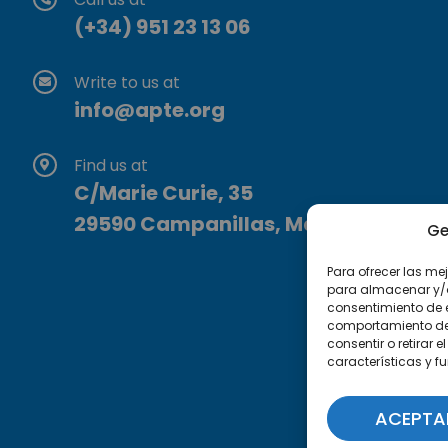
(+34) 951 23 13 06
Write to us at
info@apte.org
Find us at
C/Marie Curie, 35
29590 Campanillas, Málaga
Ge
Para ofrecer las me
para almacenar y/o 
consentimiento de 
comportamiento de n
consentir o retirar
características y f
ACEPTA