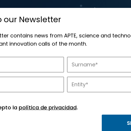
o our Newsletter
tter contains news from APTE, science and techno
nt innovation calls of the month.
novation in APTE’s parks.
epto la
política de privacidad
.