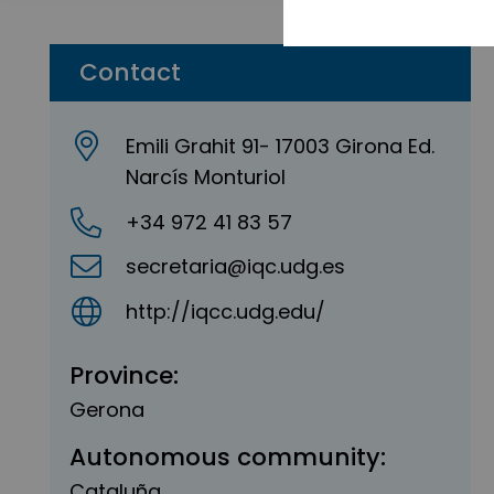
Contact
Emili Grahit 91- 17003 Girona Ed.
Narcís Monturiol
+34 972 41 83 57
secretaria@iqc.udg.es
http://iqcc.udg.edu/
Province:
Gerona
Autonomous community:
Cataluña