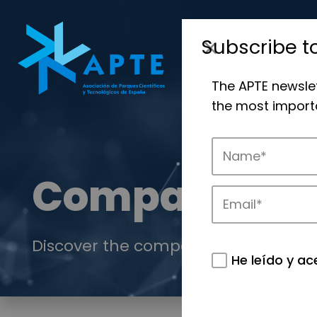
Subscribe t
The APTE newsle
the most importa
Companies
Discover the companies that drive in
He leído y ac