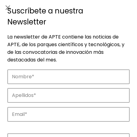
ES
|
ENG
Suscríbete a nuestra
Newsletter
La newsletter de APTE contiene las noticias de
APTE, de los parques científicos y tecnológicos, y
de las convocatorias de innovación más
destacadas del mes.
Empresas
Descubre las empresas que impulsan la
innovación en los parques de APTE.