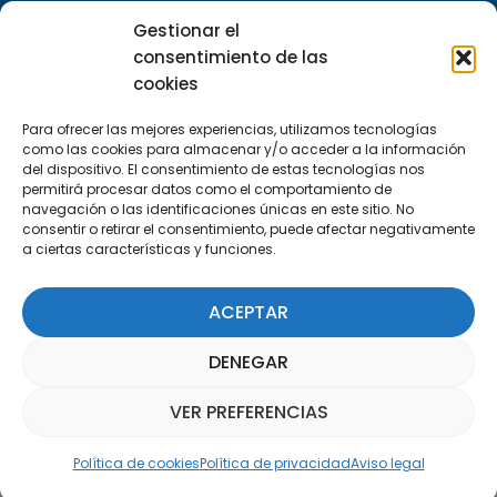
29590 Campanillas, Málaga
Gestionar el
consentimiento de las
cookies
Para ofrecer las mejores experiencias, utilizamos tecnologías
como las cookies para almacenar y/o acceder a la información
del dispositivo. El consentimiento de estas tecnologías nos
permitirá procesar datos como el comportamiento de
Suscríbete a nuestra Newsletter
navegación o las identificaciones únicas en este sitio. No
consentir o retirar el consentimiento, puede afectar negativamente
a ciertas características y funciones.
SUSCRÍBETE AQUÍ
ACEPTAR
DENEGAR
VER PREFERENCIAS
Asistente Parquepedia
Política de cookies
Política de privacidad
Aviso legal
Aviso legal