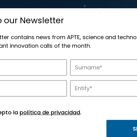
o our Newsletter
tter contains news from APTE, science and techno
nt innovation calls of the month.
novation in APTE’s parks.
epto la
política de privacidad
.