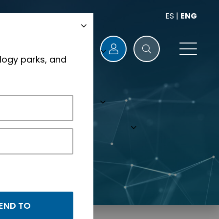
ES
|
ENG
logy parks, and