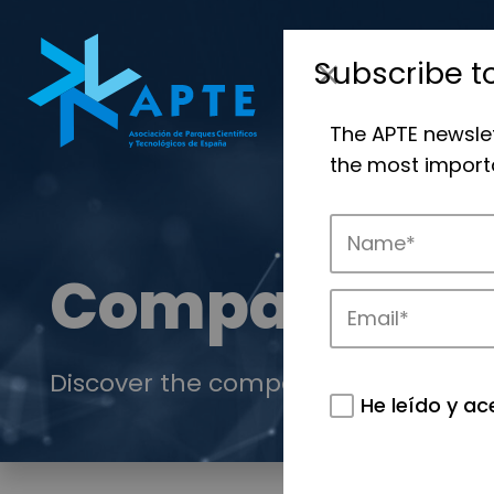
Subscribe t
The APTE newsle
the most importa
Companies
Discover the companies that drive in
He leído y ac