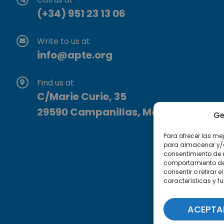
(+34) 951 23 13 06
Write to us at
info@apte.org
Find us at
C/Marie Curie, 35
29590 Campanillas, Málaga
Ge
Para ofrecer las me
para almacenar y/o 
consentimiento de 
comportamiento de n
consentir o retirar
características y f
ACEPTA