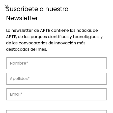
ES
|
ENG
Suscríbete a nuestra
Newsletter
La newsletter de APTE contiene las noticias de
APTE, de los parques científicos y tecnológicos, y
de las convocatorias de innovación más
destacadas del mes.
Empresas
Descubre las empresas que impulsan la
innovación en los parques de APTE.