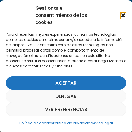
29590 Campanillas, Málaga
Gestionar el
consentimiento de las
cookies
Para ofrecer las mejores experiencias, utilizamos tecnologías
como las cookies para almacenar y/o acceder a la información
del dispositivo. El consentimiento de estas tecnologías nos
permitirá procesar datos como el comportamiento de
Suscríbete a nuestra Newsletter
navegación o las identificaciones únicas en este sitio. No
consentir o retirar el consentimiento, puede afectar negativamente
a ciertas características y funciones.
SUSCRÍBETE AQUÍ
ACEPTAR
DENEGAR
VER PREFERENCIAS
Asistente Parquepedia
Política de cookies
Política de privacidad
Aviso legal
Aviso legal