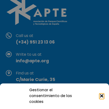
Call us at
(+34) 951 23 13 06
Write to us at
info@apte.org
Find us at
C/Marie Curie, 35
29590 Campanillas, Málaga
Gestionar el
consentimiento de las
cookies