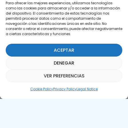
Para ofrecer las mejores experiencias, utilizamos tecnologías
como las cookies para almacenar y/o acceder a la información
del dispositivo. El consentimiento de estas tecnologías nos
permitirá procesar datos como el comportamiento de
Subscribe to our Newsletter
navegación o las identificaciones únicas en este sitio. No
consentir o retirar el consentimiento, puede afectar negativamente
SUBSCRIBE HERE
a ciertas características y funciones.
ACEPTAR
DENEGAR
VER PREFERENCIAS
Parquepedia Assistant
Cookie Policy
Privacy Policy
Legal Notice
Legal Notice
Cookie Policy
APTE © 2025 – All rights reserved