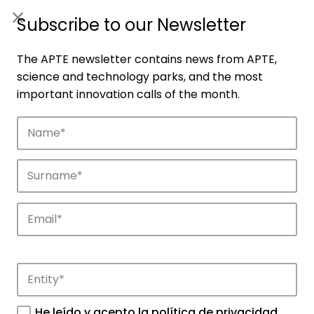
ES
|
ENG
Subscribe to our Newsletter
The APTE newsletter contains news from APTE,
science and technology parks, and the most
important innovation calls of the month.
Companies
Discover the companies that drive
innovation in APTE’s parks.
He leído y acepto la
política de privacidad
.