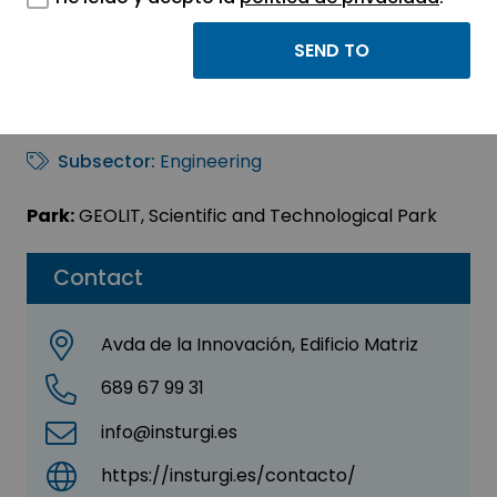
Insturgi
Sector:
INFORMATION, INFORMATICS AND
TELECOMMUNICATIONS
Subsector:
Engineering
Park:
GEOLIT, Scientific and Technological Park
Contact
Avda de la Innovación, Edificio Matriz
689 67 99 31
info@insturgi.es
https://insturgi.es/contacto/