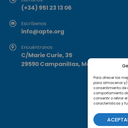
(+34) 951 23 13 06
Escríbenos
info@apte.org
Encuéntranos
C/Marie Curie, 35
29590 Campanillas, Málaga
Ge
Para ofrecer las me
para almacenar y/o 
consentimiento de 
comportamiento de n
consentir o retirar
características y f
ACEPTA