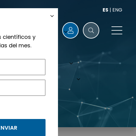
ES
|
ENG
 científicos y
as del mes.