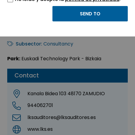
LKS AUDITORES, S.L.P.
Sector:
ENGINEERING, CONSULTING AND
CONSULTANCY
Subsector:
Consultancy
Park:
Euskadi Technology Park - Bizkaia
Contact
Kanala Bidea 103 48170 ZAMUDIO
944062701
lksauditores@lksauditores.es
www.lks.es