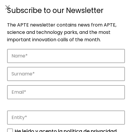
ES
|
ENG
Subscribe to our Newsletter
The APTE newsletter contains news from APTE,
science and technology parks, and the most
important innovation calls of the month.
Companies
Discover the companies that drive
innovation in APTE’s parks.
He leído y acepto la
política de privacidad
.