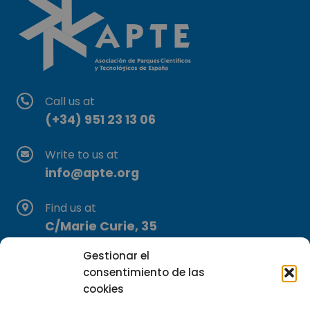
Call us at
(+34) 951 23 13 06
Write to us at
info@apte.org
Find us at
C/Marie Curie, 35
29590 Campanillas, Málaga
Gestionar el
consentimiento de las
cookies