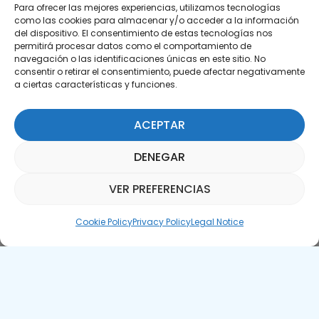
Para ofrecer las mejores experiencias, utilizamos tecnologías
como las cookies para almacenar y/o acceder a la información
del dispositivo. El consentimiento de estas tecnologías nos
permitirá procesar datos como el comportamiento de
Subscribe to our Newsletter
navegación o las identificaciones únicas en este sitio. No
consentir o retirar el consentimiento, puede afectar negativamente
SUBSCRIBE HERE
a ciertas características y funciones.
ACEPTAR
DENEGAR
VER PREFERENCIAS
Parquepedia Assistant
Cookie Policy
Privacy Policy
Legal Notice
Legal Notice
Cookie Policy
APTE © 2025 – All rights reserved