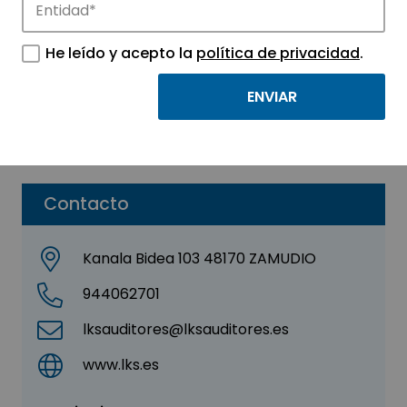
LKS AUDITORES, S.L.P.
He leído y acepto la
política de privacidad
.
Sector:
INGENIERIA, CONSULTORIA Y ASESORIA
Subsector:
Consultoría
Parque:
Parque Tecnológico de Euskadi – Bizkaia
Contacto
Kanala Bidea 103 48170 ZAMUDIO
944062701
lksauditores@lksauditores.es
www.lks.es