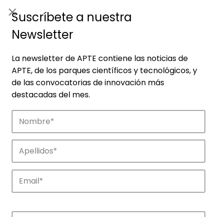
ES
|
ENG
Suscríbete a nuestra
Newsletter
La newsletter de APTE contiene las noticias de
APTE, de los parques científicos y tecnológicos, y
de las convocatorias de innovación más
destacadas del mes.
Empresas
Descubre las empresas que impulsan la
innovación en los parques de APTE.