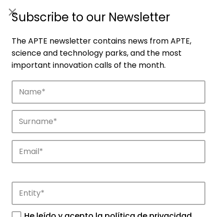
ES
|
ENG
Subscribe to our Newsletter
The APTE newsletter contains news from APTE,
science and technology parks, and the most
important innovation calls of the month.
Companies
Discover the companies that drive
innovation in APTE’s parks.
He leído y acepto la
política de privacidad
.