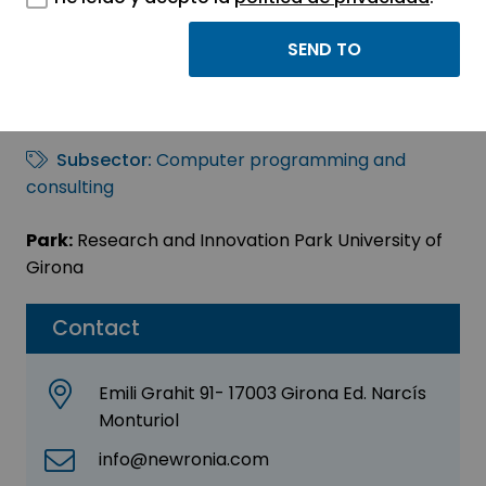
Newronia Sl
Sector:
INFORMATION, INFORMATICS AND
TELECOMMUNICATIONS
Subsector:
Computer programming and
consulting
Park:
Research and Innovation Park University of
Girona
Contact
Emili Grahit 91- 17003 Girona Ed. Narcís
Monturiol
info@newronia.com