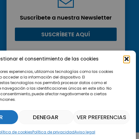
Suscríbete a nuestra Newsletter
SUSCRÍBETE AQUÍ
stionar el consentimiento de las cookies
jores experiencias, utilizamos tecnologías como las cookies
acceder a la información del dispositivo. El
estas tecnologías nos permitirá procesar datos como el
avegación o las identificaciones únicas en este sitio. No
 el consentimiento, puede afectar negativamente a ciertas
unciones.
R
DENEGAR
VER PREFERENCIAS
Asistente Parquepedia
olítica de cookies
Política de privacidad
Aviso legal