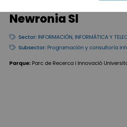
Newronia Sl
Sector:
INFORMACIÓN, INFORMÁTICA Y TEL
Subsector:
Programación y consultoría in
Parque:
Parc de Recerca i Innovació Universit