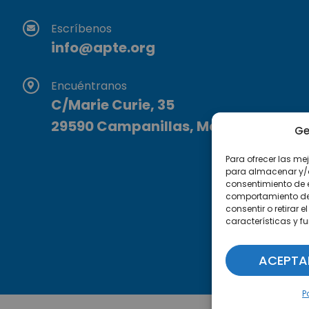
Escríbenos
info@apte.org
Encuéntranos
C/Marie Curie, 35
29590 Campanillas, Málaga
Ge
Para ofrecer las me
para almacenar y/o 
consentimiento de 
comportamiento de n
consentir o retirar
características y f
ACEPTA
P