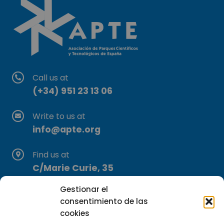
Call us at
(+34) 951 23 13 06
Write to us at
info@apte.org
Find us at
C/Marie Curie, 35
29590 Campanillas, Málaga
Gestionar el
consentimiento de las
cookies