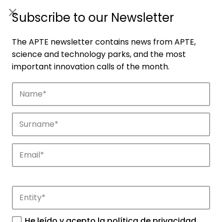
ES
|
ENG
Subscribe to our Newsletter
The APTE newsletter contains news from APTE,
science and technology parks, and the most
important innovation calls of the month.
Companies
Discover the companies that drive
innovation in APTE’s parks.
He leído y acepto la
política de privacidad
.