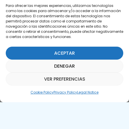
Para ofrecer las mejores experiencias, utilizamos tecnologías
como las cookies para almacenar y/o acceder a la información
del dispositivo. El consentimiento de estas tecnologías nos
permitirá procesar datos como el comportamiento de
Subscribe to our Newsletter
navegación o las identificaciones únicas en este sitio. No
consentir o retirar el consentimiento, puede afectar negativamente
SUBSCRIBE HERE
a ciertas características y funciones.
ACEPTAR
DENEGAR
VER PREFERENCIAS
Parquepedia Assistant
Cookie Policy
Privacy Policy
Legal Notice
Legal Notice
Cookie Policy
APTE © 2025 – All rights reserved