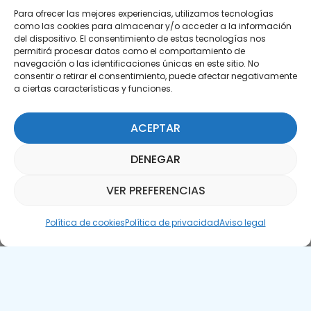
Para ofrecer las mejores experiencias, utilizamos tecnologías
como las cookies para almacenar y/o acceder a la información
del dispositivo. El consentimiento de estas tecnologías nos
permitirá procesar datos como el comportamiento de
Suscríbete a nuestra Newsletter
navegación o las identificaciones únicas en este sitio. No
consentir o retirar el consentimiento, puede afectar negativamente
SUSCRÍBETE AQUÍ
a ciertas características y funciones.
ACEPTAR
DENEGAR
VER PREFERENCIAS
Asistente Parquepedia
Política de cookies
Política de privacidad
Aviso legal
Aviso legal
Política de cookies
APTE © 2025 – Todos los derechos reservados