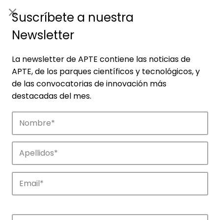
ES
|
ENG
Suscríbete a nuestra
Newsletter
La newsletter de APTE contiene las noticias de
APTE, de los parques científicos y tecnológicos, y
de las convocatorias de innovación más
destacadas del mes.
Empresas
Descubre las empresas que impulsan la
innovación en los parques de APTE.