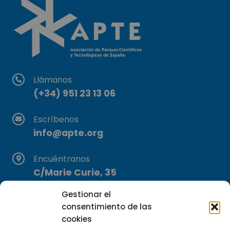
Llámanos
(+34) 951 23 13 06
Escríbenos
info@apte.org
Encuéntranos
C/Marie Curie, 35
29590 Campanillas, Málaga
Gestionar el
consentimiento de las
cookies