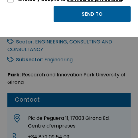
Ploa Technology
Consultants S.L
Sector:
ENGINEERING, CONSULTING AND
CONSULTANCY
Subsector:
Engineering
Park:
Research and Innovation Park University of
Girona
Contact
Pic de Peguera 11, 17003 Girona Ed.
Centre d’empreses
+34 872 09 54 09