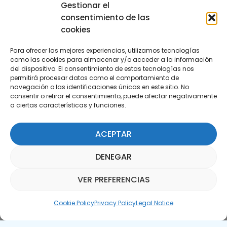
29590 Campanillas, Málaga
Gestionar el
consentimiento de las
cookies
Para ofrecer las mejores experiencias, utilizamos tecnologías
como las cookies para almacenar y/o acceder a la información
del dispositivo. El consentimiento de estas tecnologías nos
permitirá procesar datos como el comportamiento de
Subscribe to our Newsletter
navegación o las identificaciones únicas en este sitio. No
consentir o retirar el consentimiento, puede afectar negativamente
a ciertas características y funciones.
SUBSCRIBE HERE
ACEPTAR
DENEGAR
VER PREFERENCIAS
Parquepedia Assistant
Cookie Policy
Privacy Policy
Legal Notice
Legal Notice