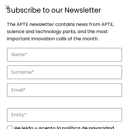
ES
|
ENG
Subscribe to our Newsletter
The APTE newsletter contains news from APTE,
science and technology parks, and the most
important innovation calls of the month.
Companies
Discover the companies that drive
innovation in APTE’s parks.
He leído y acepto la
política de privacidad
.