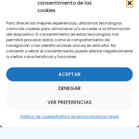
consentimiento de las
cookies
Para ofrecer las mejores experiencias, utilizamos tecnologías
como las cookies para almacenar y/o acceder a la información
del dispositivo. El consentimiento de estas tecnologías nos
permitirá procesar datos como el comportamiento de
Suscríbete a nuestra Newsletter
navegación o las identificaciones únicas en este sitio. No
consentir o retirar el consentimiento, puede afectar negativamente
a ciertas características y funciones.
SUSCRÍBETE AQUÍ
ACEPTAR
DENEGAR
VER PREFERENCIAS
Asistente Parquepedia
Política de cookies
Política de privacidad
Aviso legal
Aviso legal
Política de cookies