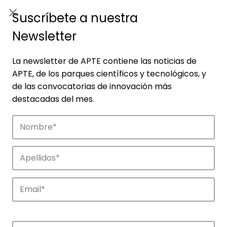
ES
|
ENG
Suscríbete a nuestra
Newsletter
La newsletter de APTE contiene las noticias de
APTE, de los parques científicos y tecnológicos, y
de las convocatorias de innovación más
destacadas del mes.
Empresas
Descubre las empresas que impulsan la
innovación en los parques de APTE.