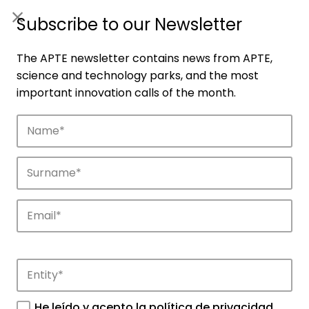
ES
|
ENG
Subscribe to our Newsletter
The APTE newsletter contains news from APTE,
science and technology parks, and the most
important innovation calls of the month.
Companies
Discover the companies that drive
innovation in APTE’s parks.
He leído y acepto la
política de privacidad
.