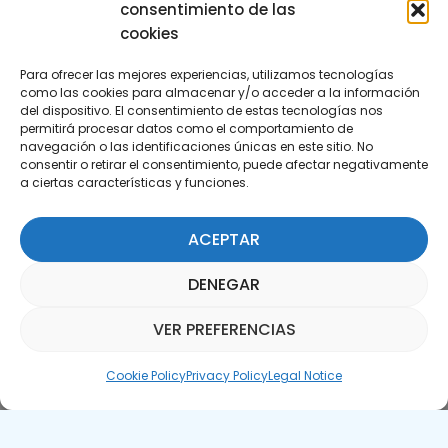
consentimiento de las
cookies
Para ofrecer las mejores experiencias, utilizamos tecnologías
como las cookies para almacenar y/o acceder a la información
del dispositivo. El consentimiento de estas tecnologías nos
permitirá procesar datos como el comportamiento de
Subscribe to our Newsletter
navegación o las identificaciones únicas en este sitio. No
consentir o retirar el consentimiento, puede afectar negativamente
a ciertas características y funciones.
SUBSCRIBE HERE
ACEPTAR
DENEGAR
VER PREFERENCIAS
Parquepedia Assistant
Cookie Policy
Privacy Policy
Legal Notice
Legal Notice
Cookie Policy