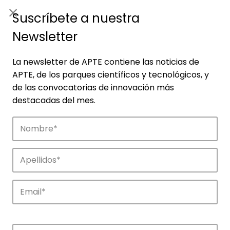
ES
|
ENG
Suscríbete a nuestra
Newsletter
La newsletter de APTE contiene las noticias de
APTE, de los parques científicos y tecnológicos, y
de las convocatorias de innovación más
destacadas del mes.
Empresas
Descubre las empresas que impulsan la
innovación en los parques de APTE.