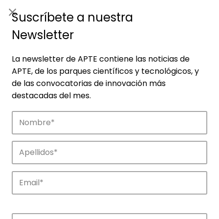
ES
|
ENG
Suscríbete a nuestra
Newsletter
La newsletter de APTE contiene las noticias de
APTE, de los parques científicos y tecnológicos, y
de las convocatorias de innovación más
destacadas del mes.
Empresas
Descubre las empresas que impulsan la
innovación en los parques de APTE.