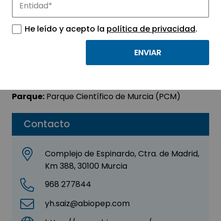
ABIOPEP, S.L.
He leído y acepto la
política de privacidad
.
Sector:
AGROALIMENTACIÓN -
BIOTECNOLOGÍA
Subsector:
Biotecnología
Parque:
Parque Científico de Murcia (PCM)
Contacto
Complejo de Espinardo, Ctra. de Madrid,
Km 388, 30100 Murcia
968 277844
yh.saiz@abiopep.com