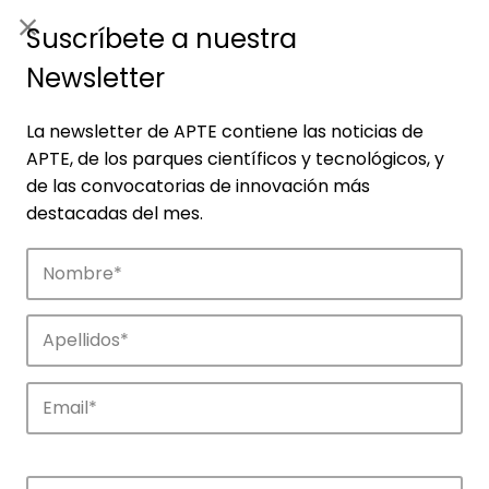
ES
|
ENG
Suscríbete a nuestra
Newsletter
La newsletter de APTE contiene las noticias de
APTE, de los parques científicos y tecnológicos, y
de las convocatorias de innovación más
destacadas del mes.
Empresas
Descubre las empresas que impulsan la
innovación en los parques de APTE.