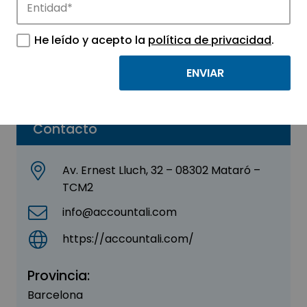
Accountali, SL
He leído y acepto la
política de privacidad
.
Sector:
INGENIERIA, CONSULTORIA Y ASESORIA
Parque:
Parque Tecnológico TecnoCampus
Contacto
Av. Ernest Lluch, 32 – 08302 Mataró –
TCM2
info@accountali.com
https://accountali.com/
Provincia:
Barcelona