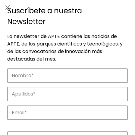
ES
|
ENG
Suscríbete a nuestra
Newsletter
La newsletter de APTE contiene las noticias de
APTE, de los parques científicos y tecnológicos, y
de las convocatorias de innovación más
destacadas del mes.
Empresas
Descubre las empresas que impulsan la
innovación en los parques de APTE.