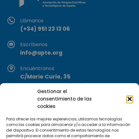
Llámanos
(+34) 951 23 13 06
Escríbenos
info@apte.org
Encuéntranos
C/Marie Curie, 35
29590 Campanillas, Málaga
Gestionar el
consentimiento de las
cookies
Para ofrecer las mejores experiencias, utilizamos tecnologías
como las cookies para almacenar y/o acceder a la información
del dispositivo. El consentimiento de estas tecnologías nos
permitirá procesar datos como el comportamiento de
Suscríbete a nuestra Newsletter