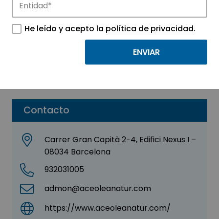
ACE OLEANATUR, S.L.
He leído y acepto la
política de privacidad
.
Sector:
AGROALIMENTACIÓN -
BIOTECNOLOGÍA
Subsector:
Agroalimentación
Contacto
Carrer Gran Capità 2-4, Edifici Nexus I –
08034 Barcelona
932031005
admon@aceoleanatur.com
https://www.aceoleanatur.com/