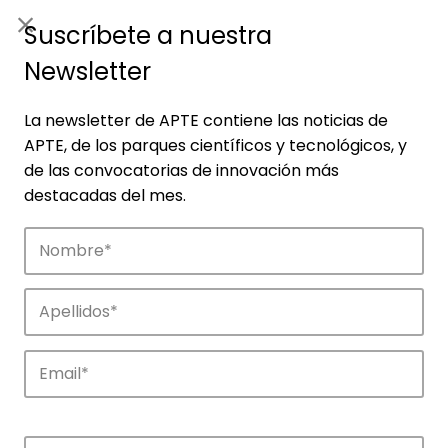
ES
|
ENG
Suscríbete a nuestra
Newsletter
La newsletter de APTE contiene las noticias de
APTE, de los parques científicos y tecnológicos, y
de las convocatorias de innovación más
destacadas del mes.
Empresas
Descubre las empresas que impulsan la
innovación en los parques de APTE.