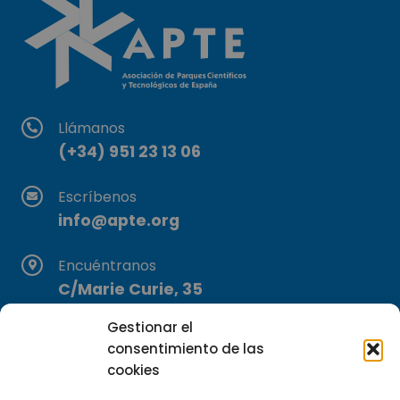
Llámanos
(+34) 951 23 13 06
Escríbenos
info@apte.org
Encuéntranos
C/Marie Curie, 35
29590 Campanillas, Málaga
Gestionar el
consentimiento de las
cookies