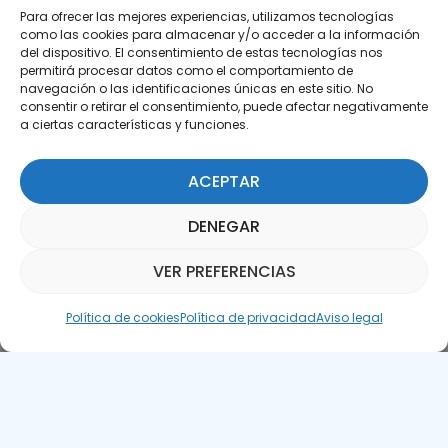
Para ofrecer las mejores experiencias, utilizamos tecnologías
como las cookies para almacenar y/o acceder a la información
del dispositivo. El consentimiento de estas tecnologías nos
permitirá procesar datos como el comportamiento de
Suscríbete a nuestra Newsletter
navegación o las identificaciones únicas en este sitio. No
consentir o retirar el consentimiento, puede afectar negativamente
SUSCRÍBETE AQUÍ
a ciertas características y funciones.
ACEPTAR
DENEGAR
VER PREFERENCIAS
Asistente Parquepedia
Política de cookies
Política de privacidad
Aviso legal
Aviso legal
Política de cookies
APTE © 2025 – Todos los derechos reservados