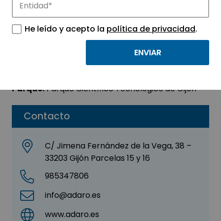
ADARO TECNOLOGÍA,
He leído y acepto la
política de privacidad
.
S. A.
Sector:
ELECTRÓNICA
Parque:
Parque Científico Tecnológico de Gijón
Contacto
C/ Jimena Fernández de la Vega, 38 –
33203 Gijón Parcelas 15 y 16
985347806
info@adaro.es
www.adaro.es