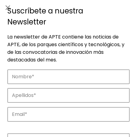
ES
|
ENG
Suscríbete a nuestra
Newsletter
La newsletter de APTE contiene las noticias de
APTE, de los parques científicos y tecnológicos, y
de las convocatorias de innovación más
destacadas del mes.
Empresas
Descubre las empresas que impulsan la
innovación en los parques de APTE.