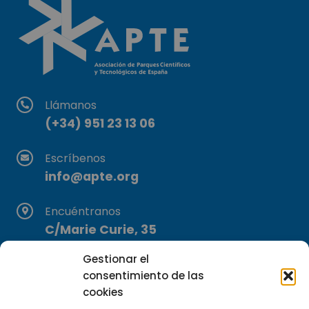
Llámanos
(+34) 951 23 13 06
Escríbenos
info@apte.org
Encuéntranos
C/Marie Curie, 35
29590 Campanillas, Málaga
Gestionar el
consentimiento de las
cookies