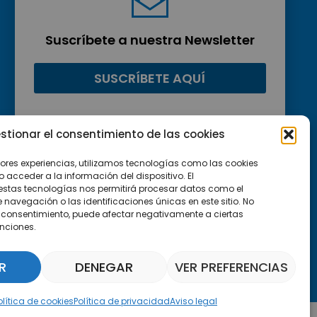
Suscríbete a nuestra Newsletter
SUSCRÍBETE AQUÍ
stionar el consentimiento de las cookies
jores experiencias, utilizamos tecnologías como las cookies
acceder a la información del dispositivo. El
estas tecnologías nos permitirá procesar datos como el
avegación o las identificaciones únicas en este sitio. No
 el consentimiento, puede afectar negativamente a ciertas
unciones.
R
DENEGAR
VER PREFERENCIAS
Asistente Parquepedia
olítica de cookies
Política de privacidad
Aviso legal