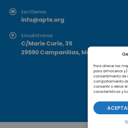
Escríbenos
info@apte.org
Encuéntranos
C/Marie Curie, 35
29590 Campanillas, Málaga
Ge
Para ofrecer las me
para almacenar y/o 
consentimiento de 
comportamiento de n
consentir o retirar
características y f
ACEPTA
P