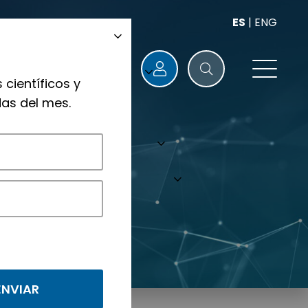
ES
|
ENG
 científicos y
as del mes.