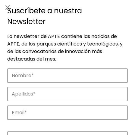
ES
|
ENG
Suscríbete a nuestra
Newsletter
La newsletter de APTE contiene las noticias de
APTE, de los parques científicos y tecnológicos, y
de las convocatorias de innovación más
destacadas del mes.
Empresas
Descubre las empresas que impulsan la
innovación en los parques de APTE.