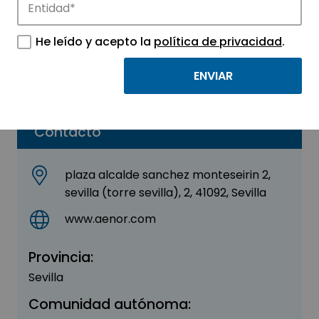
AENOR
He leído y acepto la
política de privacidad
.
Sector:
INGENIERIA, CONSULTORIA Y ASESORIA
Parque:
Sevilla TechPark
Contacto
plaza alcalde sanchez monteseirin 2,
sevilla (torre sevilla), 2, 41092, Sevilla
www.aenor.com
Provincia:
Sevilla
Comunidad autónoma: