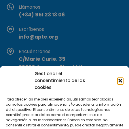
Llámanos
(+34) 951 23 13 06
Escríbenos
info@apte.org
Encuéntranos
C/Marie Curie, 35
29590 Campanillas, Málaga
Gestionar el
consentimiento de las
cookies
Para ofrecer las mejores experiencias, utilizamos tecnologías
como las cookies para almacenar y/o acceder a la información
del dispositivo. El consentimiento de estas tecnologías nos
Suscríbete a nuestra Newsletter
permitirá procesar datos como el comportamiento de
navegación o las identificaciones únicas en este sitio. No
consentir o retirar el consentimiento, puede afectar negativamente
SUSCRÍBETE AQUÍ