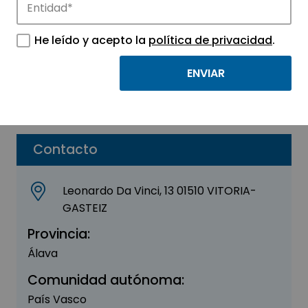
Aeroblade, S.A.U.
He leído y acepto la
política de privacidad
.
Sector:
AERONÁUTICA - AUTOMOCIÓN
Subsector:
Aeronáutica
Parque:
Parque Tecnológico de Euskadi – Araba
Contacto
Leonardo Da Vinci, 13 01510 VITORIA-
GASTEIZ
Provincia:
Álava
Comunidad autónoma:
País Vasco