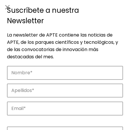
ES
|
ENG
Suscríbete a nuestra
Newsletter
La newsletter de APTE contiene las noticias de
APTE, de los parques científicos y tecnológicos, y
de las convocatorias de innovación más
destacadas del mes.
Empresas
Descubre las empresas que impulsan la
innovación en los parques de APTE.