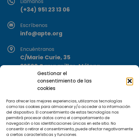
Llámanos
(+34) 951 23 13 06
Escríbenos
info@apte.org
Encuéntranos
C/Marie Curie, 35
29590 Campanillas, Málaga
Gestionar el
consentimiento de las
cookies
Para ofrecer las mejores experiencias, utilizamos tecnologías
como las cookies para almacenar y/o acceder a la información
del dispositivo. El consentimiento de estas tecnologías nos
Suscríbete a nuestra Newsletter
permitirá procesar datos como el comportamiento de
navegación o las identificaciones únicas en este sitio. No
consentir o retirar el consentimiento, puede afectar negativamente
SUSCRÍBETE AQUÍ
a ciertas características y funciones.