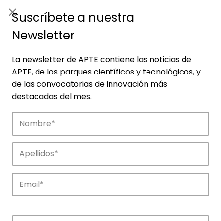
ES
|
ENG
Suscríbete a nuestra
Newsletter
La newsletter de APTE contiene las noticias de
APTE, de los parques científicos y tecnológicos, y
de las convocatorias de innovación más
destacadas del mes.
Empresas
Descubre las empresas que impulsan la
innovación en los parques de APTE.