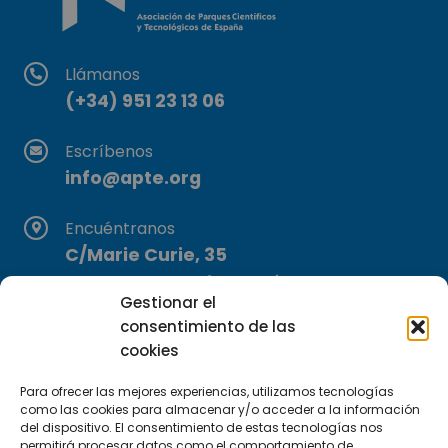
Llámanos
(+34) 951 23 13 06
Escríbenos
info@apte.org
Encuéntranos
C/Marie Curie, 35
29590 Campanillas, Málaga
Gestionar el
consentimiento de las
cookies
Para ofrecer las mejores experiencias, utilizamos tecnologías
como las cookies para almacenar y/o acceder a la información
del dispositivo. El consentimiento de estas tecnologías nos
permitirá procesar datos como el comportamiento de