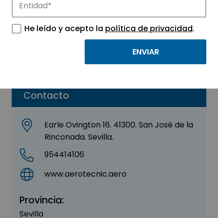
Aerotecnic
He leído y acepto la
política de privacidad
.
Sector:
AERONÁUTICA - AUTOMOCIÓN
Subsector:
Aeronáutica
Contacto
Earle Ovington 16. 41300. San José de la
Rinconada. Sevilla.
954414106
www.aerotecnic.aero
Provincia:
Sevilla