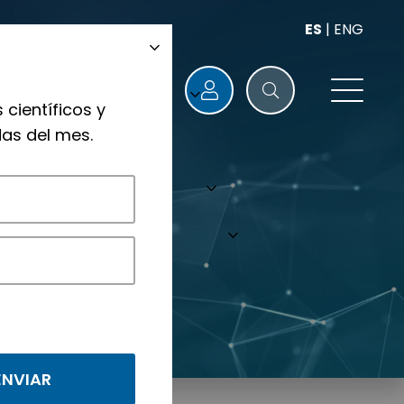
ES
|
ENG
 científicos y
as del mes.