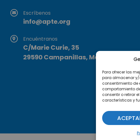
Escríbenos
info@apte.org
Encuéntranos
C/Marie Curie, 35
29590 Campanillas, Málaga
Ge
Para ofrecer las me
para almacenar y/o 
consentimiento de 
comportamiento de n
consentir o retirar
características y f
ACEPTA
P