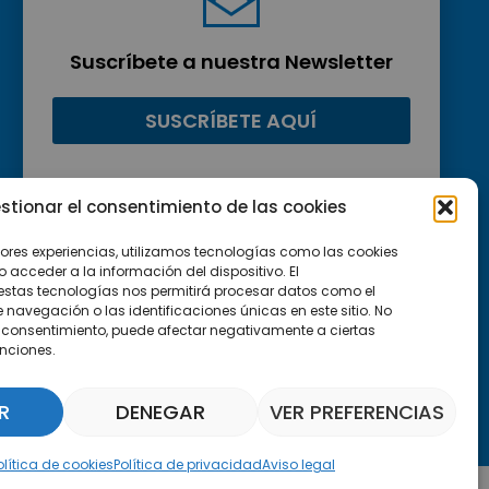
Suscríbete a nuestra Newsletter
SUSCRÍBETE AQUÍ
stionar el consentimiento de las cookies
jores experiencias, utilizamos tecnologías como las cookies
acceder a la información del dispositivo. El
estas tecnologías nos permitirá procesar datos como el
avegación o las identificaciones únicas en este sitio. No
 el consentimiento, puede afectar negativamente a ciertas
unciones.
R
DENEGAR
VER PREFERENCIAS
Asistente Parquepedia
olítica de cookies
Política de privacidad
Aviso legal