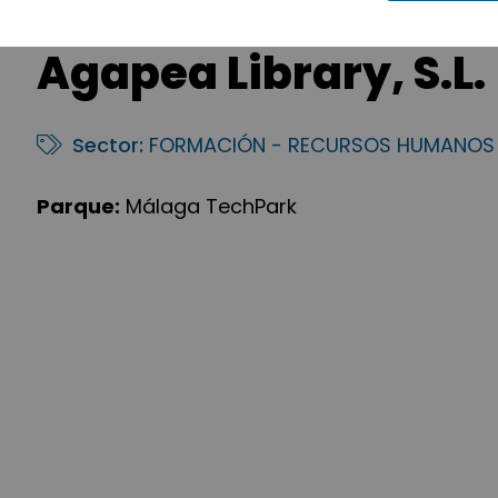
Agapea Library, S.L.
Sector:
FORMACIÓN - RECURSOS HUMANOS
Parque:
Málaga TechPark