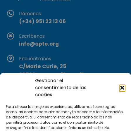
Llámanos
(+34) 951 23 13 06
Escríbenos
info@apte.org
Encuéntranos
C/Marie Curie, 35
29590 Campanillas, Málaga
Gestionar el
consentimiento de las
cookies
Para ofrecer las mejores experiencias, utilizamos tecnologías
como las cookies para almacenar y/o acceder a la información
del dispositivo. El consentimiento de estas tecnologías nos
Suscríbete a nuestra Newsletter
permitirá procesar datos como el comportamiento de
navegación o las identificaciones únicas en este sitio. No