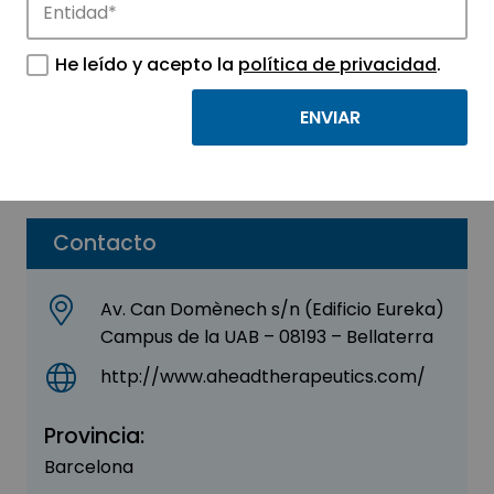
AHEAD THERAPEUTICS
He leído y acepto la
política de privacidad
.
Sector:
MEDICINA Y SALUD
Subsector:
Químico / Farmacéutico
Parque:
Parc de Recerca UAB
Contacto
Av. Can Domènech s/n (Edificio Eureka)
Campus de la UAB – 08193 – Bellaterra
http://www.aheadtherapeutics.com/
Provincia:
Barcelona