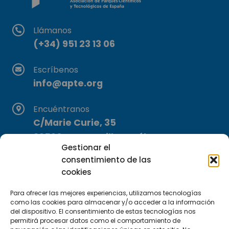
Llámanos
(+34) 951 23 13 06
Escríbenos
info@apte.org
Encuéntranos
C/Marie Curie, 35
29590 Campanillas, Málaga
Gestionar el
consentimiento de las
cookies
Para ofrecer las mejores experiencias, utilizamos tecnologías
como las cookies para almacenar y/o acceder a la información
del dispositivo. El consentimiento de estas tecnologías nos
permitirá procesar datos como el comportamiento de
Suscríbete a nuestra Newsletter