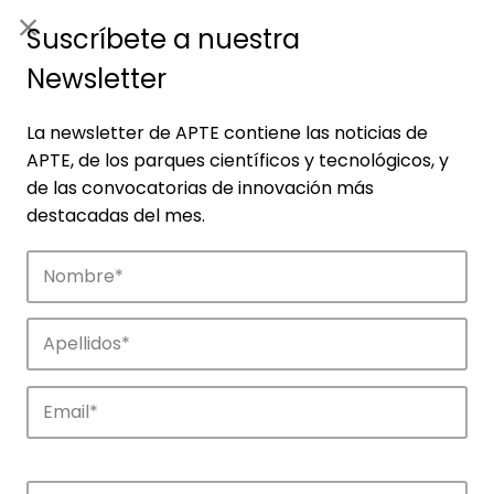
ES
|
ENG
Suscríbete a nuestra
Newsletter
La newsletter de APTE contiene las noticias de
APTE, de los parques científicos y tecnológicos, y
de las convocatorias de innovación más
destacadas del mes.
Empresas
Descubre las empresas que impulsan la
innovación en los parques de APTE.