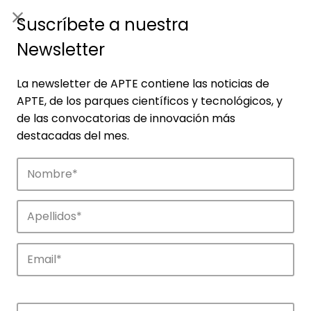
ES
|
ENG
Suscríbete a nuestra
Newsletter
La newsletter de APTE contiene las noticias de
APTE, de los parques científicos y tecnológicos, y
de las convocatorias de innovación más
destacadas del mes.
Empresas
Descubre las empresas que impulsan la
innovación en los parques de APTE.