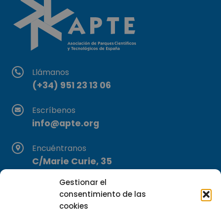
Llámanos
(+34) 951 23 13 06
Escríbenos
info@apte.org
Encuéntranos
C/Marie Curie, 35
29590 Campanillas, Málaga
Gestionar el
consentimiento de las
cookies