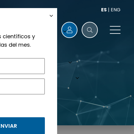
ES
|
ENG
 científicos y
as del mes.