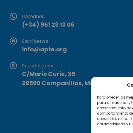
Llámanos
(+34) 951 23 13 06
Escríbenos
info@apte.org
Encuéntranos
C/Marie Curie, 35
29590 Campanillas, Málaga
Ge
Para ofrecer las me
para almacenar y/o 
consentimiento de 
comportamiento de n
consentir o retirar
características y f