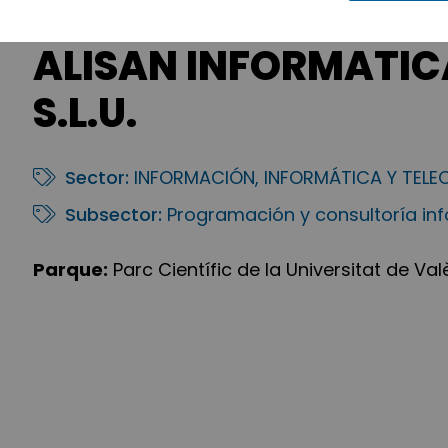
ALISAN INFORMATIC
S.L.U.
Sector:
INFORMACIÓN, INFORMÁTICA Y TEL
Subsector:
Programación y consultoría in
Parque:
Parc Científic de la Universitat de Val