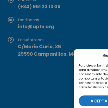
(+34) 951 23 13 06
Escríbenos
info@apte.org
Encuéntranos
C/Marie Curie, 35
29590 Campanillas, Málaga
Ge
Para ofrecer las me
para almacenar y/o 
consentimiento de 
comportamiento de n
consentir o retirar
características y f
ACEPTA