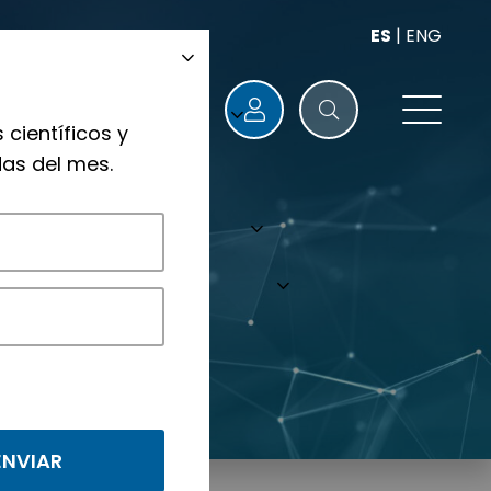
ES
|
ENG
 científicos y
as del mes.