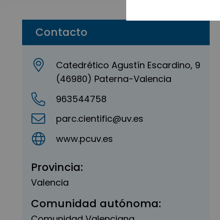
Contacto
Catedrético Agustín Escardino, 9
(46980) Paterna-Valencia
963544758
parc.cientific@uv.es
www.pcuv.es
Provincia:
Valencia
Comunidad autónoma:
Comunidad Valenciana