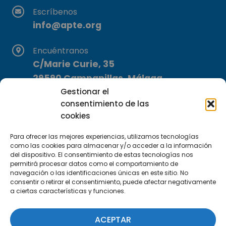
Escríbenos
info@apte.org
Encuéntranos
C/Marie Curie, 35
29590 Campanillas, Málaga
Gestionar el
consentimiento de las
cookies
Para ofrecer las mejores experiencias, utilizamos tecnologías
como las cookies para almacenar y/o acceder a la información
del dispositivo. El consentimiento de estas tecnologías nos
Suscríbete a nuestra Newsletter
permitirá procesar datos como el comportamiento de
navegación o las identificaciones únicas en este sitio. No
consentir o retirar el consentimiento, puede afectar negativamente
SUSCRÍBETE AQUÍ
a ciertas características y funciones.
ACEPTAR