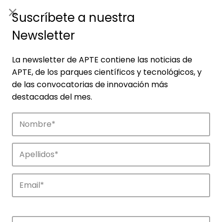
ES
|
ENG
Suscríbete a nuestra
Newsletter
La newsletter de APTE contiene las noticias de
APTE, de los parques científicos y tecnológicos, y
de las convocatorias de innovación más
destacadas del mes.
Empresas
Descubre las empresas que impulsan la
innovación en los parques de APTE.