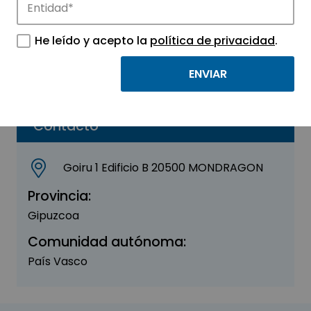
ALPHA INVERSIONES
He leído y acepto la
política de privacidad
.
Sector:
INGENIERIA, CONSULTORIA Y ASESORIA
Parque:
GARAIA Parque Tecnológico S.Coop
Contacto
Goiru 1 Edificio B 20500 MONDRAGON
Provincia:
Gipuzcoa
Comunidad autónoma:
País Vasco