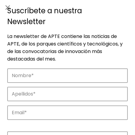
ES
|
ENG
Suscríbete a nuestra
Newsletter
La newsletter de APTE contiene las noticias de
APTE, de los parques científicos y tecnológicos, y
de las convocatorias de innovación más
destacadas del mes.
Empresas
Descubre las empresas que impulsan la
innovación en los parques de APTE.