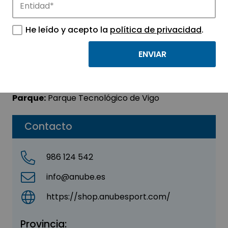
ANUBE IDI SL
He leído y acepto la
política de privacidad
.
Sector:
INFORMACIÓN, INFORMÁTICA Y
TELECOMUNICACIONES
Subsector:
Telecomunicaciones
Parque:
Parque Tecnológico de Vigo
Contacto
986 124 542
info@anube.es
https://shop.anubesport.com/
Provincia: