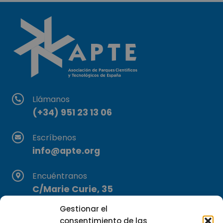
Llámanos
(+34) 951 23 13 06
Escríbenos
info@apte.org
Encuéntranos
C/Marie Curie, 35
29590 Campanillas, Málaga
Gestionar el
consentimiento de las