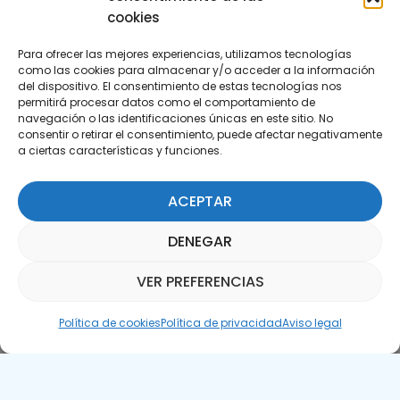
cookies
Para ofrecer las mejores experiencias, utilizamos tecnologías
como las cookies para almacenar y/o acceder a la información
del dispositivo. El consentimiento de estas tecnologías nos
permitirá procesar datos como el comportamiento de
Suscríbete a nuestra Newsletter
navegación o las identificaciones únicas en este sitio. No
consentir o retirar el consentimiento, puede afectar negativamente
a ciertas características y funciones.
SUSCRÍBETE AQUÍ
ACEPTAR
DENEGAR
VER PREFERENCIAS
Asistente Parquepedia
Política de cookies
Política de privacidad
Aviso legal
Aviso legal
Política de cookies