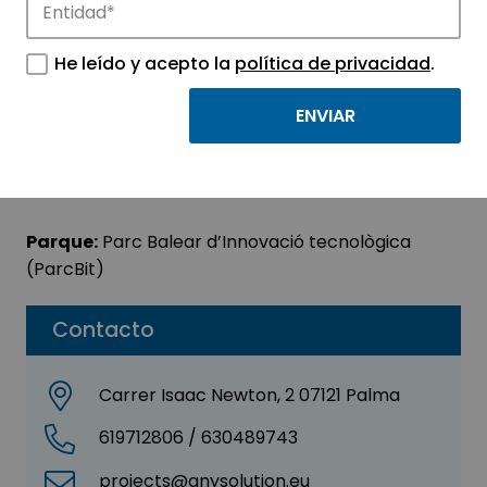
AnySolution, S,L.
He leído y acepto la
política de privacidad
.
Sector:
INFORMACIÓN, INFORMÁTICA Y
TELECOMUNICACIONES
Subsector:
Programación y consultoría
informática
Parque:
Parc Balear d’Innovació tecnològica
(ParcBit)
Contacto
Carrer Isaac Newton, 2 07121 Palma
619712806 / 630489743
projects@anysolution.eu