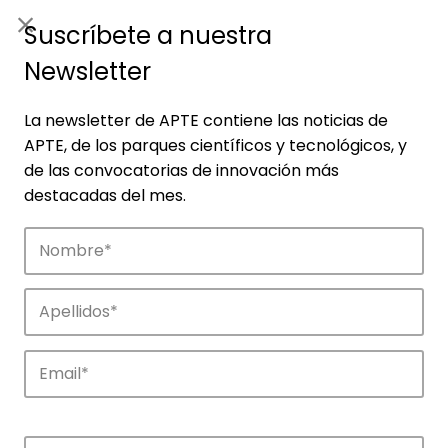
ES
|
ENG
Suscríbete a nuestra
Newsletter
La newsletter de APTE contiene las noticias de
APTE, de los parques científicos y tecnológicos, y
de las convocatorias de innovación más
destacadas del mes.
Empresas
Descubre las empresas que impulsan la
innovación en los parques de APTE.