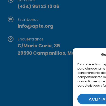
(+34) 951 23 13 06
Escríbenos
info@apte.org
Encuéntranos
C/Marie Curie, 35
29590 Campanillas, Málaga
Ge
Para ofrecer las me
para almacenar y/o 
consentimiento de 
comportamiento de n
consentir o retirar
características y f
ACEPTA