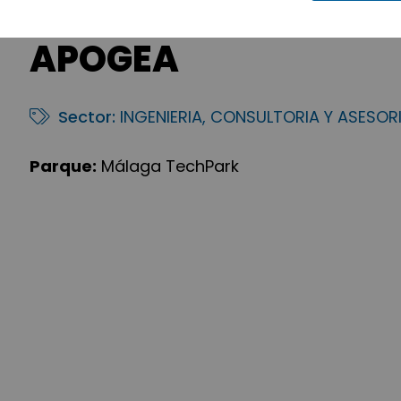
APOGEA
Sector:
INGENIERIA, CONSULTORIA Y ASESOR
Parque:
Málaga TechPark