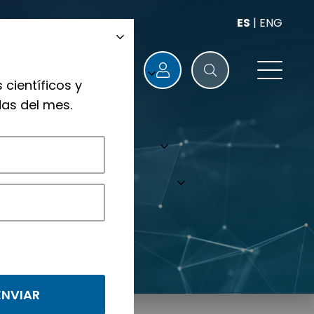
ES
|
ENG
 científicos y
as del mes.