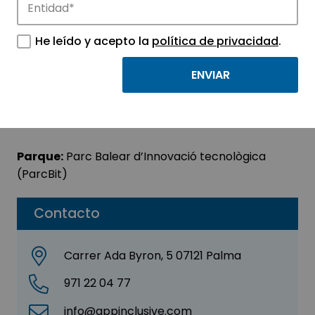
APPINCLUSIVE S.L.
He leído y acepto la
política de privacidad
.
Sector:
INFORMACIÓN, INFORMÁTICA Y
TELECOMUNICACIONES
Subsector:
Programación y consultoría
informática
Parque:
Parc Balear d’Innovació tecnològica
(ParcBit)
Contacto
Carrer Ada Byron, 5 07121 Palma
971 22 04 77
info@appinclusive.com