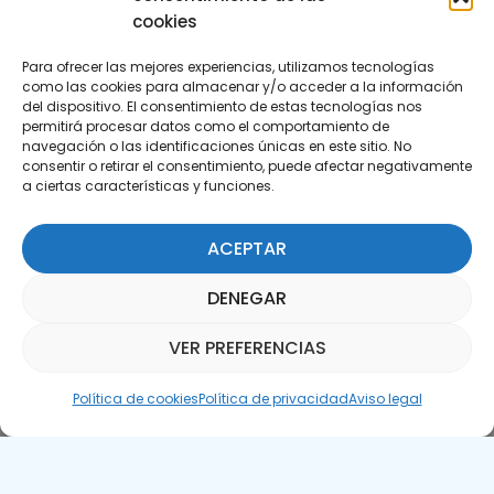
cookies
Para ofrecer las mejores experiencias, utilizamos tecnologías
como las cookies para almacenar y/o acceder a la información
del dispositivo. El consentimiento de estas tecnologías nos
permitirá procesar datos como el comportamiento de
Suscríbete a nuestra Newsletter
navegación o las identificaciones únicas en este sitio. No
consentir o retirar el consentimiento, puede afectar negativamente
a ciertas características y funciones.
SUSCRÍBETE AQUÍ
ACEPTAR
DENEGAR
VER PREFERENCIAS
Asistente Parquepedia
Política de cookies
Política de privacidad
Aviso legal
Aviso legal
Política de cookies