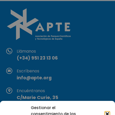
Llámanos
(+34) 951 23 13 06
Escríbenos
info@apte.org
Encuéntranos
C/Marie Curie, 35
29590 Campanillas, Málaga
Gestionar el
consentimiento de las