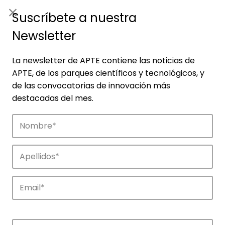
ES
|
ENG
Suscríbete a nuestra
Newsletter
La newsletter de APTE contiene las noticias de
APTE, de los parques científicos y tecnológicos, y
de las convocatorias de innovación más
destacadas del mes.
Empresas
Descubre las empresas que impulsan la
innovación en los parques de APTE.