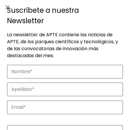
ES
|
ENG
Suscríbete a nuestra
Newsletter
La newsletter de APTE contiene las noticias de
APTE, de los parques científicos y tecnológicos, y
de las convocatorias de innovación más
destacadas del mes.
Empresas
Descubre las empresas que impulsan la
innovación en los parques de APTE.